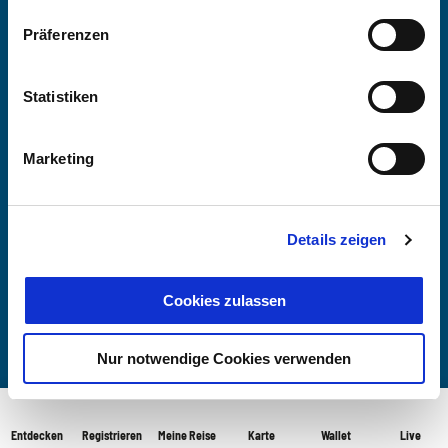
Präferenzen
Tegernseer Tal Tourismus GmbH
Statistiken
Hauptstraße 2
83684 Tegernsee
Tel.: +49 8022 927380
Marketing
Fax: +49 8022 9273822
E-Mail:
info@tegernsee.com
www.tegernsee.com
Details zeigen
Cookies zulassen
Nur notwendige Cookies verwenden
Copyright
COOKIES VERWALTEN
Entdecken
Registrieren
Meine Reise
Karte
Wallet
Live