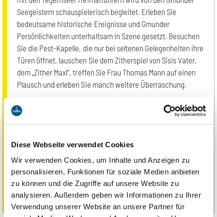
Seegeistern schauspielerisch begleitet. Erleben Sie
bedeutsame historische Ereignisse und Gmunder
Persönlichkeiten unterhaltsam in Szene gesetzt. Besuchen
Sie die Pest-Kapelle, die nur bei seltenen Gelegenheiten ihre
Türen öffnet, lauschen Sie dem Zitherspiel von Sisis Vater,
dem „Zither Maxl“, treffen Sie Frau Thomas Mann auf einen
Plausch und erleben Sie manch weitere Überraschung.
Mit der Digitalen TegernseeCard oder Gästekarte erhalten
Sie den Rabatt direkt
hier
.
Sollten Sie keine digitale
TegernseeCard oder Gästekarte besitzen, können Sie Ihr
Ticket alternativ vor Ort in einer der fünf Tourist-
Diese Webseite verwendet Cookies
Informationen buchen. Bitte haben Sie Verständnis dafür,
Wir verwenden Cookies, um Inhalte und Anzeigen zu
dass eine nachträgliche Erstattung eines Rabatts nach dem
personalisieren, Funktionen für soziale Medien anbieten
zu können und die Zugriffe auf unsere Website zu
Es gelten die AGB der Tegernseer Heimatführer.
analysieren. Außerdem geben wir Informationen zu Ihrer
Verwendung unserer Website an unsere Partner für