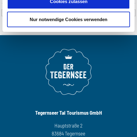
Cookies zulassen
Es begleiten Sie abwechselnd: Elisabeth Schönleben | Anna
Nur notwendige Cookies verwenden
Termine Samstag:
Termine Donnerstag:
Dauer:
Treffpunkt:
16:00 Uhr bzw. 17:30 Uhr | Tourist-Information Gmund,
Wiesseer Str. 11, 83703 Gmund (im Bahnhof)
Kinder bis zur Vollendung des 15. Lebensjahres in Begleitung eines
Anforderung:
Teilnehmer:
max. 15 Personen |
Durchführungsgarantie ab 3
Personen
Anmeldung:
bis zum Vortag 16.00 Uhr
Tegernseer Tal Tourismus GmbH
Hauptstraße 2
83684 Tegernsee