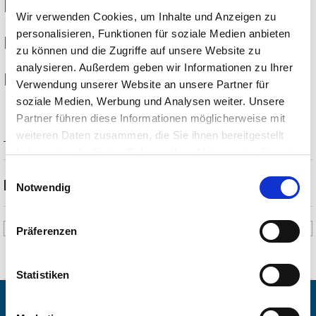
16.08.2026
Wir verwenden Cookies, um Inhalte und Anzeigen zu
personalisieren, Funktionen für soziale Medien anbieten
11:00
zu können und die Zugriffe auf unsere Website zu
analysieren. Außerdem geben wir Informationen zu Ihrer
Gmund am Tegernsee
Verwendung unserer Website an unsere Partner für
soziale Medien, Werbung und Analysen weiter. Unsere
Partner führen diese Informationen möglicherweise mit
Alle Termine anzeigen
weiteren Daten zusammen, die Sie ihnen bereitgestellt
haben oder die Sie im Rahmen Ihrer Nutzung der Dienste
gesammelt haben. Sie geben Einwilligung zu unseren
Einwilligungsauswahl
Beschreibung
Cookies, wenn Sie unsere Webseite weiterhin nutzen.
Notwendig
Mitten in Gmund am Tegernsee erwartet dich das
Fräulein
Präferenzen
Funkelkranz
– Kreativatelier für Blumen & Dekoration zugleich. Freu
dich auf Blumen, gesunden Matcha, und Kaffeespezialitäten wie
Pistazien-Latte
,
Nutella-Affogato
und weitere besondere Café-
Statistiken
Kreationen sowie alkoholfreie Cocktails.