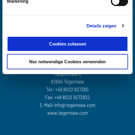
Jeden Monat
findet unser Kranzbindeworkshop statt:
Marketing
an einem Sonntag um
11:00 Uhr
zusätzlich einmal monatlich unter der Woche um
18:00 Uhr
Details zeigen
Gestalte deinen eigenen
Blumenkranz
– modern, kreativ und ganz
ohne Vorkenntnisse. Gemeinsam binden wir mit saisonalen
Cookies zulassen
Materialien, genießen eine schöne Auszeit und verbringen ein paar
inspirierende Stunden in gemütlicher Runde.
Tegernseer Tal Tourismus GmbH
Nur notwendige Cookies verwenden
Alle Materialien sind inklusive.
Hauptstraße 2
Matcha, Tee und alkoholfreie Cocktails können vor Ort
83684 Tegernsee
genossen werden.
Tel.: +49 8022 927380
Fax: +49 8022 9273822
Mindestteilnehmerzahl: 4 Personen
E-Mail:
info@tegernsee.com
Kreativ werden, abschalten und mit deinem selbst gestalteten
www.tegernsee.com
Sommerkranz nach Hause gehen. Wir freuen uns auf dich!