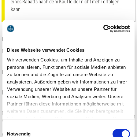
eines Rabatts nach dem Kauf leider nicht mehr erfolgen
kann
Dauer
Diese Webseite verwendet Cookies
Personen verbringen hier durchschnittlich
1 Stunde
.
Wir verwenden Cookies, um Inhalte und Anzeigen zu
personalisieren, Funktionen für soziale Medien anbieten
Beschreibung
zu können und die Zugriffe auf unsere Website zu
analysieren. Außerdem geben wir Informationen zu Ihrer
Auf dem 18-Loch-Champions-Course in Tegernsee können Sie Ihre
Verwendung unserer Website an unsere Partner für
Preisliste
Geschicklichkeit austesten. Der außergewöhnliche Spielgolf-Platz
soziale Medien, Werbung und Analysen weiter. Unsere
überrascht mit natürlich gestalteten Hindernissen, Barrieren aus
Partner führen diese Informationen möglicherweise mit
echten Gesteinen und einem saftig grünen Kunstrasen.
weiteren Daten zusammen, die Sie ihnen bereitgestellt
Einzelticket
€ 5,90
haben oder die Sie im Rahmen Ihrer Nutzung der Dienste
Erwachsene (16+)
ab 09:00 Uhr bis abends (Mo - So), beleuchtete Bahnen
gesammelt haben. Sie geben Einwilligung zu unseren
Einwilligungsauswahl
Cookies, wenn Sie unsere Webseite weiterhin nutzen.
Einzelticket
Notwendig