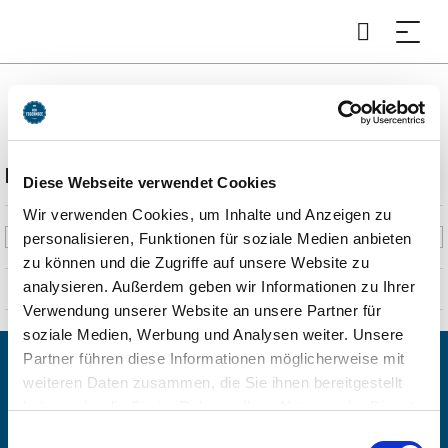
Olaf Gulbransson Museum Tegernsee
Beschreibung
Diese Webseite verwendet Cookies
Wir verwenden Cookies, um Inhalte und Anzeigen zu
Der Norweger Olaf Gulbransson erlangte als Karikaturist der
personalisieren, Funktionen für soziale Medien anbieten
legendären Münchner Satire-Zeitung „Simplicissimus“
zu können und die Zugriffe auf unsere Website zu
internationalen Ruhm. Seit 1966 zeigt das Museum eine Auswahl
analysieren. Außerdem geben wir Informationen zu Ihrer
seiner Karikaturen, Ölgemälde sowie Zeichnungen. Für großes
Verwendung unserer Website an unsere Partner für
Interesse sorgen auch die beiden Filme über den Künstler, die den
soziale Medien, Werbung und Analysen weiter. Unsere
Arbeitsalltag und die Lebensphilosophie des exzentrischen „Titanen“
Partner führen diese Informationen möglicherweise mit
illustrieren. Im Neubau werden regelmäßig wechselnde,
weiteren Daten zusammen, die Sie ihnen bereitgestellt
hochkarätige Sonderausstellungen von Weltrang präsentiert.
haben oder die Sie im Rahmen Ihrer Nutzung der Dienste
Sonderführungen und ein breitgefächertes Rahmenprogramm
gesammelt haben. Sie geben Einwilligung zu unseren
Einwilligungsauswahl