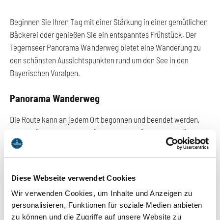
Beginnen Sie Ihren Tag mit einer Stärkung in einer gemütlichen
Bäckerei oder genießen Sie ein entspanntes Frühstück. Der
Tegernseer Panorama Wanderweg bietet eine Wanderung zu
den schönsten Aussichtspunkten rund um den See in den
Bayerischen Voralpen.
Panorama Wanderweg
Die Route kann an jedem Ort begonnen und beendet werden,
mit gemütlichen Einkehrmöglichkeiten. Für weniger geübte
Wanderer und Familien: Eine kürzere Variante ist der 4 km
lange Tegernseer Höhenweg von Gmund nach Rottach-Egern.
Diese Webseite verwendet Cookies
Das Tegernseer Tal bietet auch am Nachmittag viel: Besuchen
Wir verwenden Cookies, um Inhalte und Anzeigen zu
Sie eine Destillerie, fahren Sie zum Malerwinkel und genießen
personalisieren, Funktionen für soziale Medien anbieten
Sie abends regionale Köstlichkeiten in einem Restaurant. Ein
zu können und die Zugriffe auf unsere Website zu