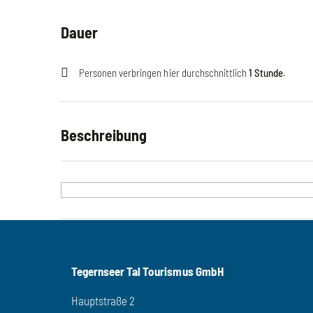
Dauer
Personen verbringen hier durchschnittlich
1 Stunde
.
Beschreibung
Du liebst es, aktiv mit deiner Fellnase zu sein und dabei
mehr Bewegung in deinen Alltag einbauen, aber aufgrund F
die Zeit dafür?
Dann ist Bewegt mit 4 Pfoten genau das Richtige. Auf 
verschiedene Übungen ein, die dich und auch deinen Hun
Tegernseer Tal Tourismus GmbH
Hauptstraße 2