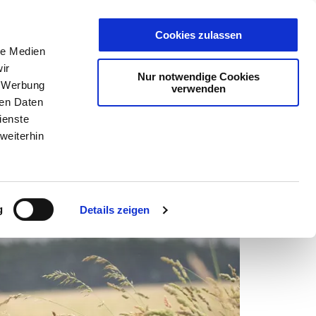
Karte
Wallet
Live
Cookies zulassen
le Medien
ir
Nur notwendige Cookies
Gästekarte
, Werbung
verwenden
ren Daten
ienste
weiterhin
g
Details zeigen