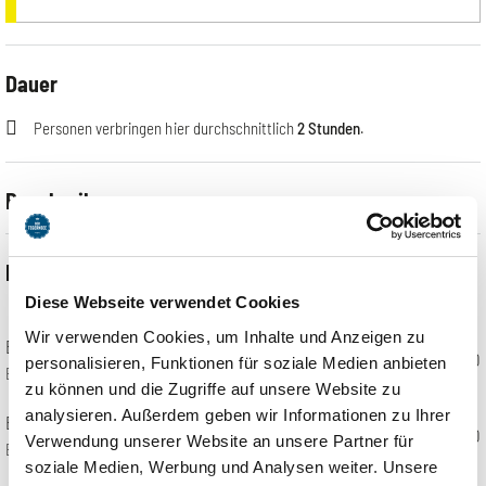
Dauer
Personen verbringen hier durchschnittlich
2 Stunden
.
Beschreibung
Egal ob mit dem E-MTB in die Berge oder mit dem Trekking-Bike um
Preisliste
den See, unser Bikeverleih in Tegernsee bietet das richtige Rad für
Ihre Tour. Mit unseren modernen E-MTBS von FOCUS ist kein Berg
Diese Webseite verwendet Cookies
mehr zu steil
Wir verwenden Cookies, um Inhalte und Anzeigen zu
E-MTB Fully
€55.00
personalisieren, Funktionen für soziale Medien anbieten
Erwachsene (16+)
zu können und die Zugriffe auf unsere Website zu
analysieren. Außerdem geben wir Informationen zu Ihrer
E-MTB Fully mit Helm
€59.00
Verwendung unserer Website an unsere Partner für
Erwachsene (16+)
soziale Medien, Werbung und Analysen weiter. Unsere