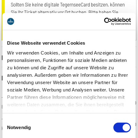
Sollten Sie keine digitale TegernseeCard besitzen, können
Sie Ihr Ticket alternativ vor Ort buchen. Bitte haben Sie
Verständnis dafür, dass eine nachträgliche Erstattung eines
Rabatts nach dem Kauf leider nicht mehr erfolgen kann.
Diese Webseite verwendet Cookies
Wir verwenden Cookies, um Inhalte und Anzeigen zu
Beschreibung
personalisieren, Funktionen für soziale Medien anbieten
zu können und die Zugriffe auf unsere Website zu
Das Ticket für alle, die unlimitiert Spiel, Spaß und Edutainment
analysieren. Außerdem geben wir Informationen zu Ihrer
Preisliste
erleben möchten. Ganz egal ob Klein, Groß, Gruppen, Families oder
Verwendung unserer Website an unsere Partner für
Friends. Montag bis Freitag steht bei uns im Zeichen von
soziale Medien, Werbung und Analysen weiter. Unsere
phantastischer Unterhaltung: Bist du bereit für TEGERNSEE
Partner führen diese Informationen möglicherweise mit
Tagesticket (Mo-Fr)
€37.00
PHANTASTISCH?
weiteren Daten zusammen, die Sie ihnen bereitgestellt
Erwachsene (10+)
haben oder die Sie im Rahmen Ihrer Nutzung der Dienste
All you can play: Am Tag des gekauften Tickets erwarten dich
gesammelt haben. Sie geben Einwilligung zu unseren
Tagesticket (Mo-Fr)
Einwilligungsauswahl
unlimited Spaß & Action, denn du kannst unsere Attraktionen
€30.00
Cookies, wenn Sie unsere Webseite weiterhin nutzen.
Notwendig
Kinder (6-9)
zeitlich unbegrenzt während unserer TEGERNSEE