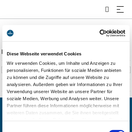
Gemeinde Gmund a. Tegernsee
Beschreibung
Diese Webseite verwendet Cookies
Wir verwenden Cookies, um Inhalte und Anzeigen zu
Gmund am Tegernsee ist ein malerischer Ort in Oberbayern,
personalisieren, Funktionen für soziale Medien anbieten
umgeben von den Alpen und dem Tegernsee. Der idyllische Ort bietet
zu können und die Zugriffe auf unsere Website zu
zahlreiche Freizeitmöglichkeiten, traditionsreiche Architektur und
analysieren. Außerdem geben wir Informationen zu Ihrer
eine wunderschöne Natur.
Verwendung unserer Website an unsere Partner für
soziale Medien, Werbung und Analysen weiter. Unsere
Partner führen diese Informationen möglicherweise mit
weiteren Daten zusammen, die Sie ihnen bereitgestellt
haben oder die Sie im Rahmen Ihrer Nutzung der Dienste
gesammelt haben. Sie geben Einwilligung zu unseren
Einwilligungsauswahl