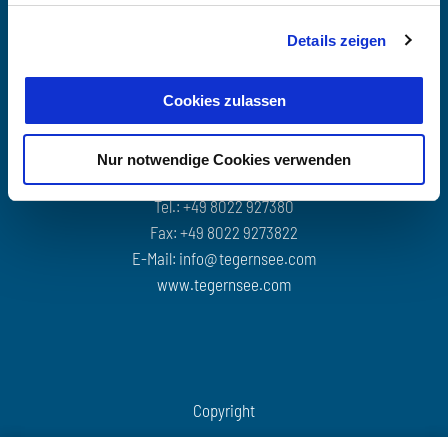
Details zeigen
Cookies zulassen
Tegernseer Tal Tourismus GmbH
Hauptstraße 2
Nur notwendige Cookies verwenden
83684 Tegernsee
Tel.: +49 8022 927380
Fax: +49 8022 9273822
E-Mail:
info@tegernsee.com
www.tegernsee.com
Copyright