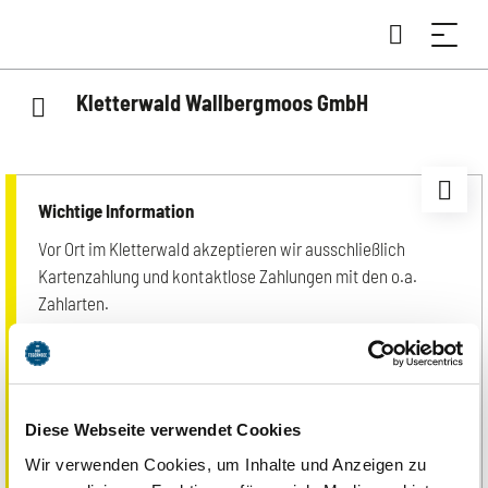
Kletterwald Wallbergmoos GmbH
Wichtige Information
Vor Ort im Kletterwald akzeptieren wir ausschließlich
Kartenzahlung und kontaktlose Zahlungen mit den o.a.
Zahlarten.
Unsere Öffnungszeiten sind saisonal unterschiedlich und
können insbesondere vom Wetter abhängig sein.
Diese Webseite verwendet Cookies
Ja, je nach Parcours gibt es Mindestgrößen und teilweise
Altersvorgaben. So stellen wir sicher, dass du die Elemente
Wir verwenden Cookies, um Inhalte und Anzeigen zu