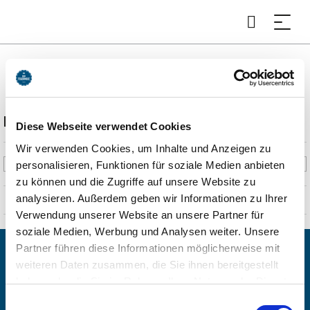
Kunstakademie Tegernsee
Beschreibung
Diese Webseite verwendet Cookies
Wir verwenden Cookies, um Inhalte und Anzeigen zu
Die Kunstakademie Tegernsee ist eine kulturelle Institution für
personalisieren, Funktionen für soziale Medien anbieten
künstlerische Bildung mit Schwerpunkt auf bildender Kunst.
zu können und die Zugriffe auf unsere Website zu
analysieren. Außerdem geben wir Informationen zu Ihrer
Unter einem Dach vereint die Akademie Disziplinen wie Malerei,
Verwendung unserer Website an unsere Partner für
Grafik, Medienkunst und gestalterische Ausdrucksformen der
soziale Medien, Werbung und Analysen weiter. Unsere
zeitgenössischen Kunst. Im Zentrum steht die künstlerische Praxis –
Partner führen diese Informationen möglicherweise mit
als Raum für Wahrnehmung, Material, Ausdruck und die Entwicklung
weiteren Daten zusammen, die Sie ihnen bereitgestellt
einer eigenen gestalterischen Haltung.
haben oder die Sie im Rahmen Ihrer Nutzung der Dienste
gesammelt haben. Sie geben Einwilligung zu unseren
Einwilligungsauswahl